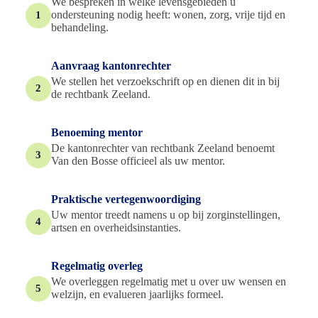
We bespreken in welke levensgebieden u
ondersteuning nodig heeft: wonen, zorg, vrije tijd en
1
behandeling.
Aanvraag kantonrechter
We stellen het verzoekschrift op en dienen dit in bij
2
de rechtbank Zeeland.
Benoeming mentor
De kantonrechter van rechtbank Zeeland benoemt
3
Van den Bosse officieel als uw mentor.
Praktische vertegenwoordiging
Uw mentor treedt namens u op bij zorginstellingen,
4
artsen en overheidsinstanties.
Regelmatig overleg
We overleggen regelmatig met u over uw wensen en
5
welzijn, en evalueren jaarlijks formeel.