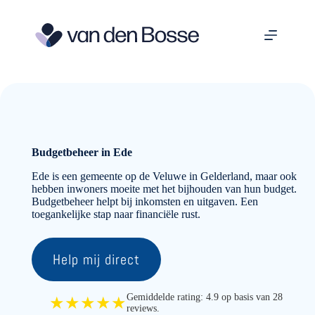
Ga
naar
de
inhoud
Budgetbeheer in Ede
Ede is een gemeente op de Veluwe in Gelderland, maar ook
hebben inwoners moeite met het bijhouden van hun budget.
Budgetbeheer helpt bij inkomsten en uitgaven. Een
toegankelijke stap naar financiële rust.
Help mij direct
Gemiddelde rating: 4.9 op basis van 28
★★★★★
reviews.