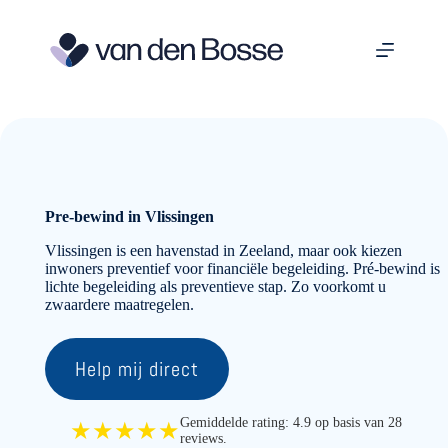
Ga
naar
de
inhoud
Pre-bewind in Vlissingen
Vlissingen is een havenstad in Zeeland, maar ook kiezen
inwoners preventief voor financiële begeleiding. Pré-bewind is
lichte begeleiding als preventieve stap. Zo voorkomt u
zwaardere maatregelen.
Help mij direct
Gemiddelde rating: 4.9 op basis van 28
★★★★★
reviews.