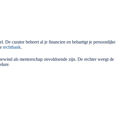
 De curator beheert al je financien en behartigt je persoonlijke
de
rechtbank
.
bewind als mentorschap onvoldoende zijn. De rechter weegt de
edure.