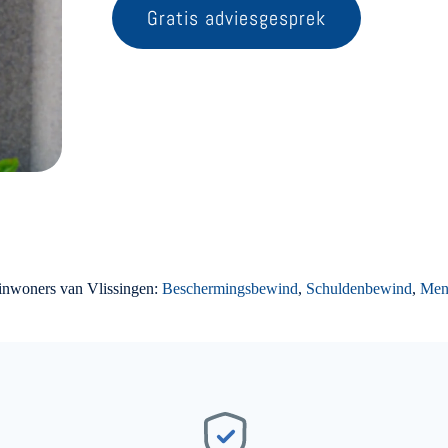
Gratis adviesgesprek
 inwoners van Vlissingen:
Beschermingsbewind
,
Schuldenbewind
,
Men