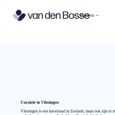
Ga
naar
de
Diensten
inhoud
Curatele in Vlissingen
Vlissingen is een havenstad in Zeeland, maar ook zijn er 