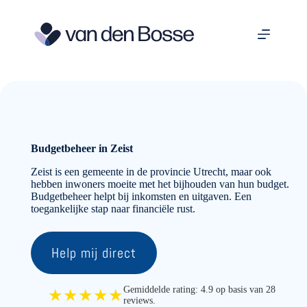
Ga
naar
de
inhoud
Budgetbeheer in Zeist
Zeist is een gemeente in de provincie Utrecht, maar ook
hebben inwoners moeite met het bijhouden van hun budget.
Budgetbeheer helpt bij inkomsten en uitgaven. Een
toegankelijke stap naar financiële rust.
Help mij direct
Gemiddelde rating: 4.9 op basis van 28
★★★★★
reviews.