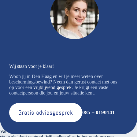
Wij staan voor je klaar!
Woon jij in Den Haag en wil je meer weten over
beschermingsbewind? Neem dan gerust contact met ons
op voor een
vrijblijvend gesprek
. Je krijgt een vaste
contactpersoon die jou en jouw situatie kent.
Gratis adviesgesprek
085 – 0190141
Over ons
Van den Bosse voert verantwoord financieel beheer. Bij ons
sta je als klant centraal. Wij stellen alles in het werk om een