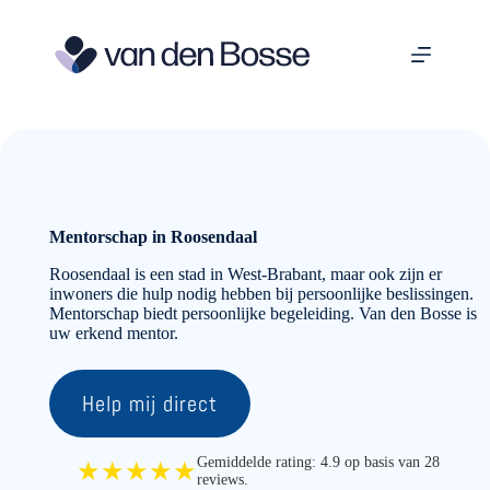
Ga
naar
de
inhoud
Mentorschap in Roosendaal
Roosendaal is een stad in West-Brabant, maar ook zijn er
inwoners die hulp nodig hebben bij persoonlijke beslissingen.
Mentorschap biedt persoonlijke begeleiding. Van den Bosse is
uw erkend mentor.
Help mij direct
Gemiddelde rating: 4.9 op basis van 28
★★★★★
reviews.