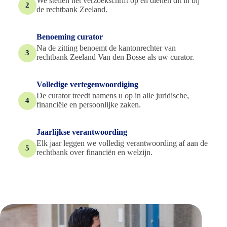
We stellen het verzoekschrift op en dienen dit in bij
2
de rechtbank Zeeland.
Benoeming curator
Na de zitting benoemt de kantonrechter van
3
rechtbank Zeeland Van den Bosse als uw curator.
Volledige vertegenwoordiging
De curator treedt namens u op in alle juridische,
4
financiële en persoonlijke zaken.
Jaarlijkse verantwoording
Elk jaar leggen we volledig verantwoording af aan de
5
rechtbank over financiën en welzijn.