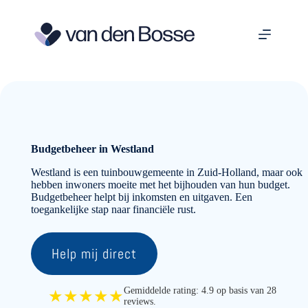
Ga
naar
de
inhoud
Budgetbeheer in Westland
Westland is een tuinbouwgemeente in Zuid-Holland, maar ook
hebben inwoners moeite met het bijhouden van hun budget.
Budgetbeheer helpt bij inkomsten en uitgaven. Een
toegankelijke stap naar financiële rust.
Help mij direct
Gemiddelde rating: 4.9 op basis van 28
★★★★★
reviews.