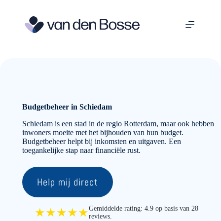
Ga
naar
de
inhoud
Budgetbeheer in Schiedam
Schiedam is een stad in de regio Rotterdam, maar ook hebben
inwoners moeite met het bijhouden van hun budget.
Budgetbeheer helpt bij inkomsten en uitgaven. Een
toegankelijke stap naar financiële rust.
Help mij direct
Gemiddelde rating: 4.9 op basis van 28
★★★★★
reviews.