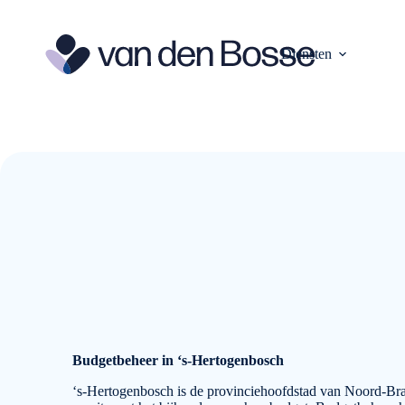
Ga
naar
de
Diensten
inhoud
Budgetbeheer in ‘s-Hertogenbosch
‘s-Hertogenbosch is de provinciehoofdstad van Noord-Br