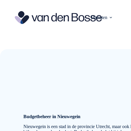
Ga
naar
de
Diensten
inhoud
Budgetbeheer in Nieuwegein
Nieuwegein is een stad in de provincie Utrecht, maar ook