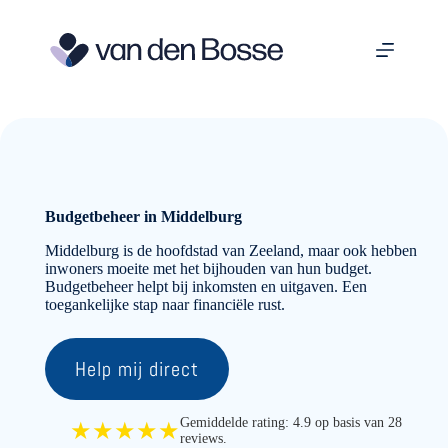
Ga
naar
de
inhoud
Budgetbeheer in Middelburg
Middelburg is de hoofdstad van Zeeland, maar ook hebben
inwoners moeite met het bijhouden van hun budget.
Budgetbeheer helpt bij inkomsten en uitgaven. Een
toegankelijke stap naar financiële rust.
Help mij direct
Gemiddelde rating: 4.9 op basis van 28
★★★★★
reviews.