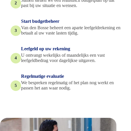
Samen stellen we een realistisch budgetplan op dat
2
past bij uw situatie en wensen.
Start budgetbeheer
Van den Bosse beheert een aparte leefgeldrekening en
3
betaalt al uw vaste lasten tijdig.
Leefgeld op uw rekening
U ontvangt wekelijks of maandelijks een vast
4
leefgeldbedrag voor dagelijkse uitgaven.
Regelmatige evaluatie
We bespreken regelmatig of het plan nog werkt en
5
passen het aan waar nodig.