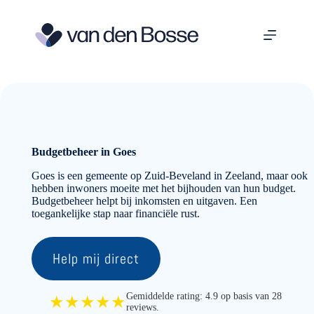
Ga
naar
de
inhoud
Budgetbeheer in Goes
Goes is een gemeente op Zuid-Beveland in Zeeland, maar ook
hebben inwoners moeite met het bijhouden van hun budget.
Budgetbeheer helpt bij inkomsten en uitgaven. Een
toegankelijke stap naar financiële rust.
Help mij direct
Gemiddelde rating: 4.9 op basis van 28
★★★★★
reviews.