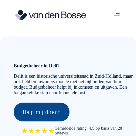
Ga
naar
de
inhoud
Budgetbeheer in Delft
Delft is een historische universiteitsstad in Zuid-Holland, maar
ook hebben inwoners moeite met het bijhouden van hun
budget. Budgetbeheer helpt bij inkomsten en uitgaven. Een
toegankelijke stap naar financiële rust.
Help mij direct
Gemiddelde rating: 4.9 op basis van 28
★★★★★
reviews.