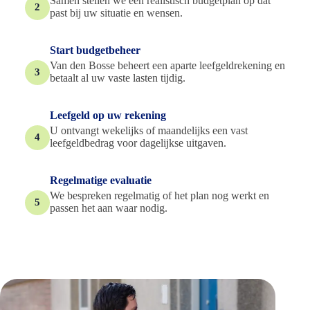
Samen stellen we een realistisch budgetplan op dat
2
past bij uw situatie en wensen.
Start budgetbeheer
Van den Bosse beheert een aparte leefgeldrekening en
3
betaalt al uw vaste lasten tijdig.
Leefgeld op uw rekening
U ontvangt wekelijks of maandelijks een vast
4
leefgeldbedrag voor dagelijkse uitgaven.
Regelmatige evaluatie
We bespreken regelmatig of het plan nog werkt en
5
passen het aan waar nodig.