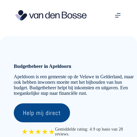
Ga
naar
de
inhoud
Budgetbeheer in Apeldoorn
Apeldoorn is een gemeente op de Veluwe in Gelderland, maar
ook hebben inwoners moeite met het bijhouden van hun
budget. Budgetbeheer helpt bij inkomsten en uitgaven. Een
toegankelijke stap naar financiële rust.
Help mij direct
Gemiddelde rating: 4.9 op basis van 28
★★★★★
reviews.