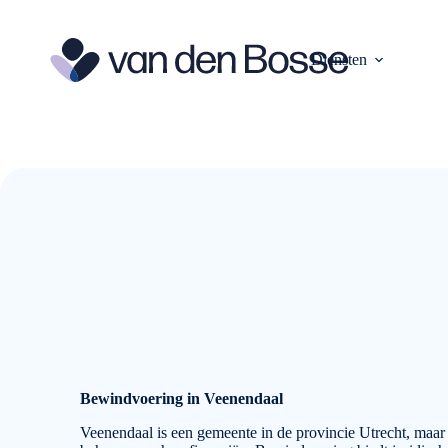
Ga
naar
de
Diensten
inhoud
Bewindvoering in Veenendaal
Veenendaal is een gemeente in de provincie Utrecht, maar