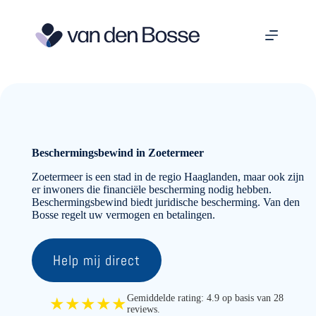
Ga
naar
de
inhoud
Beschermingsbewind in Zoetermeer
Zoetermeer is een stad in de regio Haaglanden, maar ook zijn
er inwoners die financiële bescherming nodig hebben.
Beschermingsbewind biedt juridische bescherming. Van den
Bosse regelt uw vermogen en betalingen.
Help mij direct
Gemiddelde rating: 4.9 op basis van 28
★★★★★
reviews.